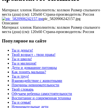
Материал: хлопок Наполнитель: холлкон Размер спального
места (дхш) (см): 120х60 Страна-производитель: Россия
pic_5820906242157.jpg
Описание
Материал: хлопок Наполнитель: холлкон Размер спального
места (дхш) (см): 120х60 Страна-производитель: Россия
Популярное на сайте
Ты и деньги!
Твой возраст - твои права!
Ты и школа!
Ты и милиция!
Дети и домашние питомцы
Как понять малыша?
Ты и труд!
Взаимодействие с животными
Причины невнимательности
Твой словарь
Обучаем ребенка самостоятельности
Воспитание и современная техника
Ты и семья!
Невнимательные дети