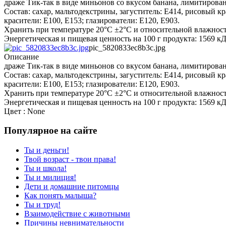
драже Тик-так в виде миньонов со вкусом банана, лимитирован
Состав: сахар, мальтодекстрины, загуститель: E414, рисовый к
красители: Е100, Е153; глазирователи: Е120, E903.
Хранить при температуре 20°C ±2°C и относительной влажност
Энергетическая и пищевая ценность на 100 г продукта: 1569 кДж /
pic_5820833ec8b3c.jpg
Описание
драже Тик-так в виде миньонов со вкусом банана, лимитирован
Состав: сахар, мальтодекстрины, загуститель: E414, рисовый к
красители: Е100, Е153; глазирователи: Е120, E903.
Хранить при температуре 20°C ±2°C и относительной влажност
Энергетическая и пищевая ценность на 100 г продукта: 1569 кДж /
Цвет : None
Популярное на сайте
Ты и деньги!
Твой возраст - твои права!
Ты и школа!
Ты и милиция!
Дети и домашние питомцы
Как понять малыша?
Ты и труд!
Взаимодействие с животными
Причины невнимательности