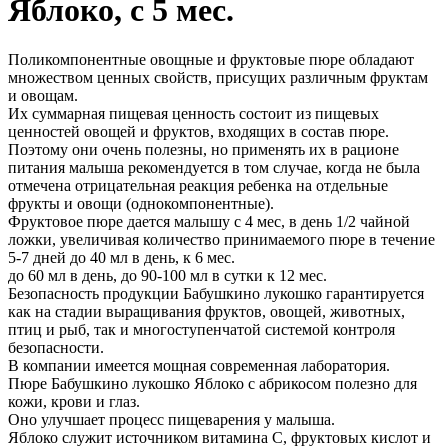
Яблоко, с 5 мес.
Поликомпонентные овощные и фруктовые пюре обладают
множеством ценных свойств, присущих различным фруктам
и овощам.
Их суммарная пищевая ценность состоит из пищевых
ценностей овощей и фруктов, входящих в состав пюре.
Поэтому они очень полезны, но применять их в рационе
питания малыша рекомендуется в том случае, когда не была
отмечена отрицательная реакция ребенка на отдельные
фрукты и овощи (однокомпонентные).
Фруктовое пюре дается малышу с 4 мес, в день 1/2 чайной
ложки, увеличивая количество принимаемого пюре в течение
5-7 дней до 40 мл в день, к 6 мес.
до 60 мл в день, до 90-100 мл в сутки к 12 мес.
Безопасность продукции Бабушкино лукошко гарантируется
как на стадии выращивания фруктов, овощей, животных,
птиц и рыб, так и многоступенчатой системой контроля
безопасности.
В компании имеется мощная современная лаборатория.
Пюре Бабушкино лукошко Яблоко с абрикосом полезно для
кожи, крови и глаз.
Оно улучшает процесс пищеварения у малыша.
Яблоко служит источником витамина С, фруктовых кислот и