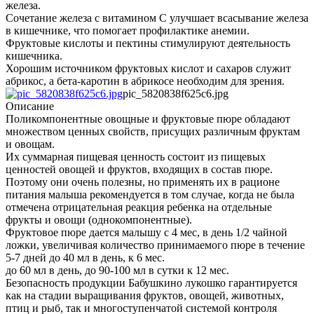
железа.
Сочетание железа с витамином С улучшает всасывание железа
в кишечнике, что помогает профилактике анемии.
Фруктовые кислоты и пектины стимулируют деятельность
кишечника.
Хорошим источником фруктовых кислот и сахаров служит
абрикос, а бета-каротин в абрикосе необходим для зрения.
pic_5820838f625c6.jpg
Описание
Поликомпонентные овощные и фруктовые пюре обладают
множеством ценных свойств, присущих различным фруктам
и овощам.
Их суммарная пищевая ценность состоит из пищевых
ценностей овощей и фруктов, входящих в состав пюре.
Поэтому они очень полезны, но применять их в рационе
питания малыша рекомендуется в том случае, когда не была
отмечена отрицательная реакция ребенка на отдельные
фрукты и овощи (однокомпонентные).
Фруктовое пюре дается малышу с 4 мес, в день 1/2 чайной
ложки, увеличивая количество принимаемого пюре в течение
5-7 дней до 40 мл в день, к 6 мес.
до 60 мл в день, до 90-100 мл в сутки к 12 мес.
Безопасность продукции Бабушкино лукошко гарантируется
как на стадии выращивания фруктов, овощей, животных,
птиц и рыб, так и многоступенчатой системой контроля