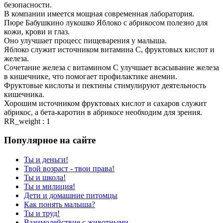
безопасности.
В компании имеется мощная современная лаборатория.
Пюре Бабушкино лукошко Яблоко с абрикосом полезно для
кожи, крови и глаз.
Оно улучшает процесс пищеварения у малыша.
Яблоко служит источником витамина С, фруктовых кислот и
железа.
Сочетание железа с витамином С улучшает всасывание железа
в кишечнике, что помогает профилактике анемии.
Фруктовые кислоты и пектины стимулируют деятельность
кишечника.
Хорошим источником фруктовых кислот и сахаров служит
абрикос, а бета-каротин в абрикосе необходим для зрения.
RR_weight : 1
Популярное на сайте
Ты и деньги!
Твой возраст - твои права!
Ты и школа!
Ты и милиция!
Дети и домашние питомцы
Как понять малыша?
Ты и труд!
Взаимодействие с животными