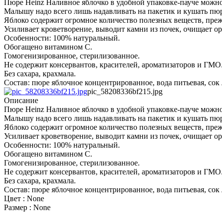
Пюре Heinz Наливное яблочко в удобной упаковке-пауче можно 
Малышу надо всего лишь надавливать на пакетик и кушать пюре
Яблоко содержит огромное количество полезных веществ, преж
Усиливает кроветворение, выводит камни из почек, очищает ор
Особенности: 100% натуральный.
Обогащено витамином С.
Гомогенизированное, стерилизованное.
Не содержит консервантов, красителей, ароматизаторов и ГМО
Без сахара, крахмала.
Состав: пюре яблочное концентрированное, вода питьевая, с
pic_58208336bf215.jpg
Описание
Пюре Heinz Наливное яблочко в удобной упаковке-пауче можно 
Малышу надо всего лишь надавливать на пакетик и кушать пюре
Яблоко содержит огромное количество полезных веществ, преж
Усиливает кроветворение, выводит камни из почек, очищает ор
Особенности: 100% натуральный.
Обогащено витамином С.
Гомогенизированное, стерилизованное.
Не содержит консервантов, красителей, ароматизаторов и ГМО
Без сахара, крахмала.
Состав: пюре яблочное концентрированное, вода питьевая, с
Цвет : None
Размер : None