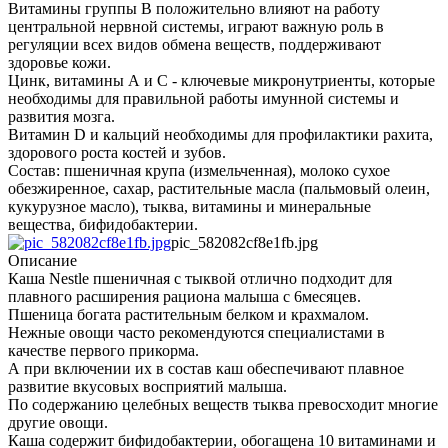
Витамины группы В положительно влияют на работу
центральной нервной системы, играют важную роль в
регуляции всех видов обмена веществ, поддерживают
здоровье кожи.
Цинк, витамины А и С - ключевые микронутриенты, которые
необходимы для правильной работы имунной системы и
развития мозга.
Витамин D и кальций необходимы для профилактики рахита,
здорового роста костей и зубов.
Состав: пшеничная крупа (измельченная), молоко сухое
обезжиренное, сахар, растительные масла (пальмовый олеин,
кукурузное масло), тыква, витамины и минеральные
вещества, бифидобактерии.
pic_582082cf8e1fb.jpg
Описание
Каша Nestle пшеничная с тыквой отлично подходит для
плавного расширения рациона малыша с 6месяцев.
Пшеница богата растительным белком и крахмалом.
Нежные овощи часто рекомендуются специалистами в
качестве первого прикорма.
А при включении их в состав каш обеспечивают плавное
развитие вкусовых восприятий малыша.
По содержанию целебных веществ тыква превосходит многие
другие овощи.
Каша содержит бифидобактерии, обогащена 10 витаминами и