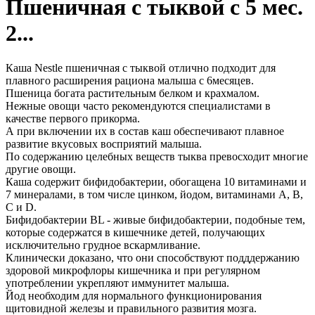
Пшеничная с тыквой с 5 мес.
2...
Каша Nestle пшеничная с тыквой отлично подходит для
плавного расширения рациона малыша с 6месяцев.
Пшеница богата растительным белком и крахмалом.
Нежные овощи часто рекомендуются специалистами в
качестве первого прикорма.
А при включении их в состав каш обеспечивают плавное
развитие вкусовых восприятий малыша.
По содержанию целебных веществ тыква превосходит многие
другие овощи.
Каша содержит бифидобактерии, обогащена 10 витаминами и
7 минералами, в том числе цинком, йодом, витаминами А, В,
С и D.
Бифидобактерии BL - живые бифидобактерии, подобные тем,
которые содержатся в кишечнике детей, получающих
исключительно грудное вскармливание.
Клинически доказано, что они способствуют подддержанию
здоровой микрофлоры кишечника и при регулярном
употреблении укрепляют иммунитет малыша.
Йод необходим для нормального функционирования
щитовидной железы и правильного развития мозга.