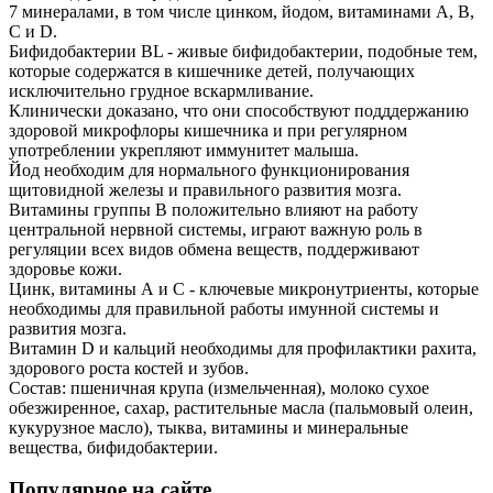
7 минералами, в том числе цинком, йодом, витаминами А, В,
С и D.
Бифидобактерии BL - живые бифидобактерии, подобные тем,
которые содержатся в кишечнике детей, получающих
исключительно грудное вскармливание.
Клинически доказано, что они способствуют подддержанию
здоровой микрофлоры кишечника и при регулярном
употреблении укрепляют иммунитет малыша.
Йод необходим для нормального функционирования
щитовидной железы и правильного развития мозга.
Витамины группы В положительно влияют на работу
центральной нервной системы, играют важную роль в
регуляции всех видов обмена веществ, поддерживают
здоровье кожи.
Цинк, витамины А и С - ключевые микронутриенты, которые
необходимы для правильной работы имунной системы и
развития мозга.
Витамин D и кальций необходимы для профилактики рахита,
здорового роста костей и зубов.
Состав: пшеничная крупа (измельченная), молоко сухое
обезжиренное, сахар, растительные масла (пальмовый олеин,
кукурузное масло), тыква, витамины и минеральные
вещества, бифидобактерии.
Популярное на сайте