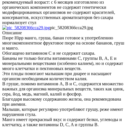
рекомендуемый возраст: с 6 месяцев изготовлено из
органических компонентов не содержит генетически
модифицированных организмов не содержит красителей,
консервантов, искусственных ароматизаторов без сахара
нормализует стул
pic_58208366cca29.jpg
Описание
Пюре Hipp манго, груша, банан готовое к употреблению
многокомпонентное фруктовое пюре на основе бананов, груш
и манго.
Обогащено витамином С и не содержит сахара.
Бананы не только богаты витаминами С, группы В, А, Е и
минеральными веществами (особенно калием), но и содержат
много клетчатки и пектиновых веществ.
Эти плоды помогают малышам при диарее и насыщают
организм необходимым количеством калия.
В груше, помимо витаминов А, В и С, содержится множество
важных для организма минеральных веществ, таких как цинк,
сера, йод, медь, магний, калий и фосфор.
Благодаря высокому содержанию железа, она рекомендована
при анемии.
Малыши, которые регулярно употребляют грушу, реже имеют
нарушения стула.
Манго имеет прекрасный вкус и содержит белки, углеводы и
клетчатку, а также витамины D, C, A и группы B.