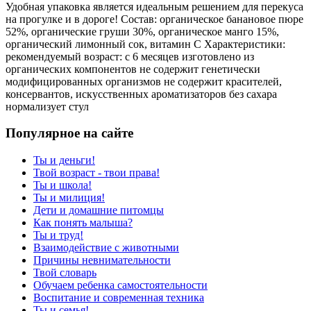
Удобная упаковка является идеальным решением для перекуса
на прогулке и в дороге! Состав: органическое банановое пюре
52%, органические груши 30%, органическое манго 15%,
органический лимонный сок, витамин С Характеристики:
рекомендуемый возраст: с 6 месяцев изготовлено из
органических компонентов не содержит генетически
модифицированных организмов не содержит красителей,
консервантов, искусственных ароматизаторов без сахара
нормализует стул
Популярное на сайте
Ты и деньги!
Твой возраст - твои права!
Ты и школа!
Ты и милиция!
Дети и домашние питомцы
Как понять малыша?
Ты и труд!
Взаимодействие с животными
Причины невнимательности
Твой словарь
Обучаем ребенка самостоятельности
Воспитание и современная техника
Ты и семья!