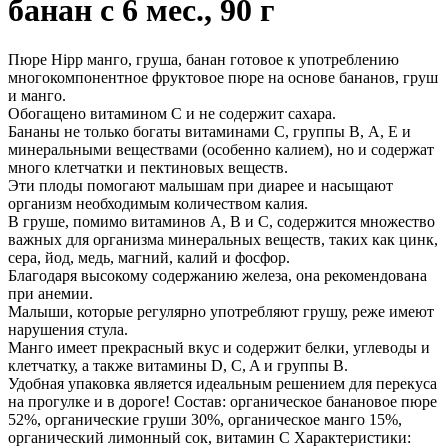
банан с 6 мес., 90 г
Пюре Hipp манго, груша, банан готовое к употреблению
многокомпонентное фруктовое пюре на основе бананов, груш
и манго.
Обогащено витамином С и не содержит сахара.
Бананы не только богаты витаминами С, группы В, А, Е и
минеральными веществами (особенно калием), но и содержат
много клетчатки и пектиновых веществ.
Эти плоды помогают малышам при диарее и насыщают
организм необходимым количеством калия.
В груше, помимо витаминов А, В и С, содержится множество
важных для организма минеральных веществ, таких как цинк,
сера, йод, медь, магний, калий и фосфор.
Благодаря высокому содержанию железа, она рекомендована
при анемии.
Малыши, которые регулярно употребляют грушу, реже имеют
нарушения стула.
Манго имеет прекрасный вкус и содержит белки, углеводы и
клетчатку, а также витамины D, C, A и группы B.
Удобная упаковка является идеальным решением для перекуса
на прогулке и в дороге! Состав: органическое банановое пюре
52%, органические груши 30%, органическое манго 15%,
органический лимонный сок, витамин С Характеристики: