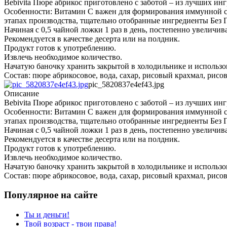
Bebivita Пюре абрикос приготовлено с заботой – из лучших ин
Особенности: Витамин С важен для формирования иммунной си
этапах производства, тщательно отобранные ингредиенты Без 
Начиная с 0,5 чайной ложки 1 раз в день, постепенно увеличи
Рекомендуется в качестве десерта или на полдник.
Продукт готов к употреблению.
Извлечь необходимое количество.
Начатую баночку хранить закрытой в холодильнике и использов
Состав: пюре абрикосовое, вода, сахар, рисовый крахмал, рисо
pic_5820837e4ef43.jpg
Описание
Bebivita Пюре абрикос приготовлено с заботой – из лучших ин
Особенности: Витамин С важен для формирования иммунной си
этапах производства, тщательно отобранные ингредиенты Без 
Начиная с 0,5 чайной ложки 1 раз в день, постепенно увеличи
Рекомендуется в качестве десерта или на полдник.
Продукт готов к употреблению.
Извлечь необходимое количество.
Начатую баночку хранить закрытой в холодильнике и использов
Состав: пюре абрикосовое, вода, сахар, рисовый крахмал, рисо
Популярное на сайте
Ты и деньги!
Твой возраст - твои права!