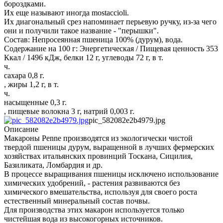
бороздками.
Их еще называют иногда mostaccioli.
Их диагональный срез напоминает перьевую ручку, из-за чего
они и получили такое название - "перышки".
Состав: Непросеянная пшеница 100% (дурум), вода.
Содержание на 100 г: Энергетическая / Пищевая ценность 353
Ккал / 1496 кДж, белки 12 г, углеводы 72 г, в т.
ч.
сахара 0,8 г.
, жиры 1,2 г, в т.
ч.
насыщенные 0,3 г.
, пищевые волокна 3 г, натрий 0,003 г.
pic_582082e2b4979.jpg
Описание
Макароны Penne производятся из экологически чистой
твердой пшеницы дурум, выращенной в лучших фермерских
хозяйствах итальянских провинций Тоскана, Сицилия,
Базиликата, Ломбардия и др.
В процессе выращивания пшеницы исключено использование
химических удобрений, - растения развиваются без
химического вмешательства, используя для своего роста
естественный минеральный состав почвы.
Для производства этих макарон используется только
чистейшая вода из высокогорных источников.