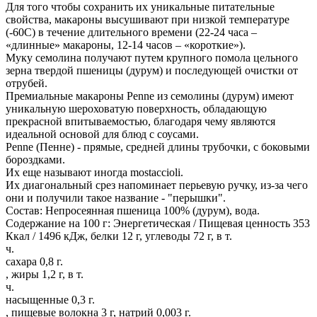
Для того чтобы сохранить их уникальные питательные
свойства, макароны высушивают при низкой температуре
(-60С) в течение длительного времени (22-24 часа –
«длинные» макароны, 12-14 часов – «короткие»).
Муку семолина получают путем крупного помола цельного
зерна твердой пшеницы (дурум) и последующей очистки от
отрубей.
Премиальные макароны Penne из семолины (дурум) имеют
уникальную шероховатую поверхность, обладающую
прекрасной впитываемостью, благодаря чему являются
идеальной основой для блюд с соусами.
Penne (Пенне) - прямые, средней длины трубочки, с боковыми
бороздками.
Их еще называют иногда mostaccioli.
Их диагональный срез напоминает перьевую ручку, из-за чего
они и получили такое название - "перышки".
Состав: Непросеянная пшеница 100% (дурум), вода.
Содержание на 100 г: Энергетическая / Пищевая ценность 353
Ккал / 1496 кДж, белки 12 г, углеводы 72 г, в т.
ч.
сахара 0,8 г.
, жиры 1,2 г, в т.
ч.
насыщенные 0,3 г.
, пищевые волокна 3 г, натрий 0,003 г.