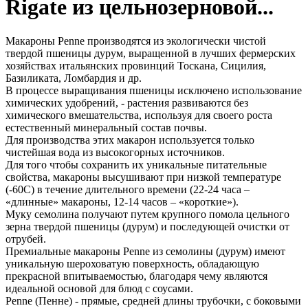
Rigate из цельнозерновой...
Макароны Penne производятся из экологически чистой
твердой пшеницы дурум, выращенной в лучших фермерских
хозяйствах итальянских провинций Тоскана, Сицилия,
Базиликата, Ломбардия и др.
В процессе выращивания пшеницы исключено использование
химических удобрений, - растения развиваются без
химического вмешательства, используя для своего роста
естественный минеральный состав почвы.
Для производства этих макарон используется только
чистейшая вода из высокогорных источников.
Для того чтобы сохранить их уникальные питательные
свойства, макароны высушивают при низкой температуре
(-60С) в течение длительного времени (22-24 часа –
«длинные» макароны, 12-14 часов – «короткие»).
Муку семолина получают путем крупного помола цельного
зерна твердой пшеницы (дурум) и последующей очистки от
отрубей.
Премиальные макароны Penne из семолины (дурум) имеют
уникальную шероховатую поверхность, обладающую
прекрасной впитываемостью, благодаря чему являются
идеальной основой для блюд с соусами.
Penne (Пенне) - прямые, средней длины трубочки, с боковыми