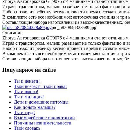
Zhorya Автопарковка GT9076 с 4 машинками станет отличным 
Играя с транспортом, малыш развивает не только фантазию и 
Набор позволит ребенку весело провести время и создать множ
В комплекте есть все необходимое: автомоечная станция и три
Составляющие набора изготовлены из высококачественных, без
pic_582084d328a89.jpg
Описание
Zhorya Автопарковка GT9076 с 4 машинками станет отличным 
Играя с транспортом, малыш развивает не только фантазию и 
Набор позволит ребенку весело провести время и создать множ
В комплекте есть все необходимое: автомоечная станция и три
Составляющие набора изготовлены из высококачественных, без
Популярное на сайте
Ты и деньги!
Твой возраст - твои права!
Ты и школа!
Ты и милиция!
Дети и домашние питомцы
Как понять малыша?
Ты и труд!
Взаимодействие с животными
Причины невнимательности
Твой словарь