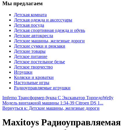
Мы предлагаем
Детская комната
Детская одежда и аксессуары
Детская посуда
Детская спортивная одежда и обувь
Детские автокресла
Детские машины, железные дороги
Детские сумки и рюкзаки
Детские товары
Детское питание
Детское постельное белье
Детское творчество
Игрушки
Коляски и кроватки
Настольные игры
Радиоуправляемые игрушки
Imferno Трансформер буква С Экскаватор Торпедо
Welly
Модель винтажной машины 1:34-39 Citroen DS 1...
Вернуться к: Детские машины, железные дороги
Maxitoys Радиоуправляемая