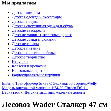
Мы предлагаем
Детская комната
Детская одежда и аксессуары
Детская посуда
Детская спортивная одежда и обувь
Детские автокресла
Детские машины, железные дороги
Детские сумки и рюкзаки
Детские товары
Детское питание
Детское постельное белье
Детское творчество
Игрушки
Коляски и кроватки
Настольные игры
Радиоуправляемые игрушки
Imferno Трансформер буква С Экскаватор Торпедо
Welly
Модель винтажной машины 1:34-39 Citroen DS 1...
Вернуться к: Детские машины, железные дороги
Лесовоз Wader Сталкер 47 см