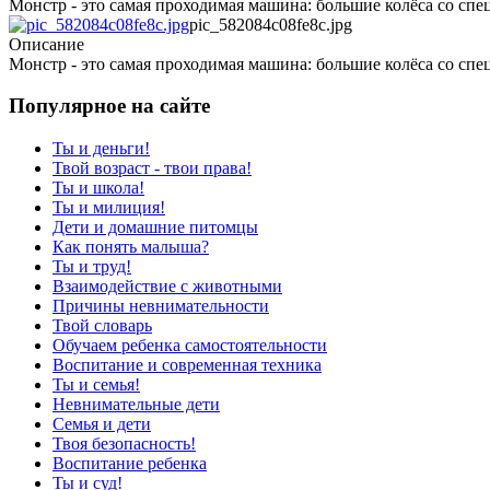
Монстр - это самая проходимая машина: большие колёса со сп
pic_582084c08fe8c.jpg
Описание
Монстр - это самая проходимая машина: большие колёса со сп
Популярное на сайте
Ты и деньги!
Твой возраст - твои права!
Ты и школа!
Ты и милиция!
Дети и домашние питомцы
Как понять малыша?
Ты и труд!
Взаимодействие с животными
Причины невнимательности
Твой словарь
Обучаем ребенка самостоятельности
Воспитание и современная техника
Ты и семья!
Невнимательные дети
Семья и дети
Твоя безопасность!
Воспитание ребенка
Ты и суд!