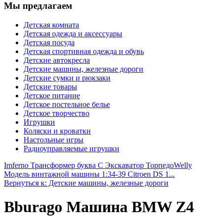
Мы предлагаем
Детская комната
Детская одежда и аксессуары
Детская посуда
Детская спортивная одежда и обувь
Детские автокресла
Детские машины, железные дороги
Детские сумки и рюкзаки
Детские товары
Детское питание
Детское постельное белье
Детское творчество
Игрушки
Коляски и кроватки
Настольные игры
Радиоуправляемые игрушки
Imferno Трансформер буква С Экскаватор Торпедо
Welly
Модель винтажной машины 1:34-39 Citroen DS 1...
Вернуться к: Детские машины, железные дороги
Bburago Машина BMW Z4