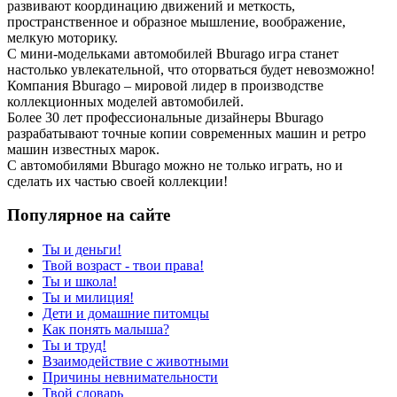
развивают координацию движений и меткость,
пространственное и образное мышление, воображение,
мелкую моторику.
С мини-модельками автомобилей Bburago игра станет
настолько увлекательной, что оторваться будет невозможно!
Компания Bburago – мировой лидер в производстве
коллекционных моделей автомобилей.
Более 30 лет профессиональные дизайнеры Bburago
разрабатывают точные копии современных машин и ретро
машин известных марок.
С автомобилями Bburago можно не только играть, но и
сделать их частью своей коллекции!
Популярное на сайте
Ты и деньги!
Твой возраст - твои права!
Ты и школа!
Ты и милиция!
Дети и домашние питомцы
Как понять малыша?
Ты и труд!
Взаимодействие с животными
Причины невнимательности
Твой словарь