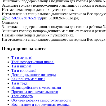
Защитная и поддерживающая подушечка для головы ребенка Nap
Защищает головку новорожденного малыша от тряски и резких
Незаменимая вещь в дальних путешествиях.
Изготовлена из специального дышащего материала Вес продукта
pic_582082b07652e.jpg
Описание
Защитная и поддерживающая подушечка для головы ребенка Nap
Защищает головку новорожденного малыша от тряски и резких
Незаменимая вещь в дальних путешествиях.
Изготовлена из специального дышащего материала Вес продукта
Популярное на сайте
Ты и деньги!
Твой возраст - твои права!
Ты и школа!
Ты и милиция!
Дети и домашние питомцы
Как понять малыша?
Ты и труд!
Взаимодействие с животными
Причины невнимательности
Твой словарь
Обучаем ребенка самостоятельности
Воспитание и современная техника