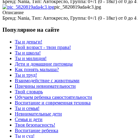
Бренд: Nania, Тип: Автокресло, Группа: 0+/1 (0 - 18кг) от 0 до
pic_5820819ada4c3.jpg
Описание
Бренд: Nania, Тип: Автокресло, Группа: 0+/1 (0 - 18кг) от 0 до
Популярное на сайте
Ты и деньги!
Твой возраст - твои права!
Ты и школа!
Ты и милиция!
Дети и домашние питомцы
Как понять малыша?
Ты и труд!
Взаимодействие с животными
Причины невнимательности
Твой словарь
Обучаем ребенка самостоятельности
Воспитание и современная техника
Ты и семья!
Невнимательные дети
Семья и дети
Твоя безопасность!
Воспитание ребенка
Ты и суд!