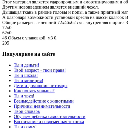
Этот материал является ударопрочным и амортизирующим и обе
Другим нововведением является внешний чехол.
Дышащая ткань в районе головы и попы, а также приятный мягк
А благодаря возможности установки кресла на шасси колясок В
Общие размеры: - внешний 72x46x62 см - внутренняя ширина 30 
72х0.
62х0.
46 Объем с упаковкой, м3 0.
205
Популярное на сайте
Ты и деньги!
Твой возраст - твои права!
Ты и школа!
Ты и милиция!
Дети и домашние питомцы
Как понять малыша?
Ты и труд!
Взаимодействие с животными
Причины невнимательности
Твой словарь
Обучаем ребенка самостоятельности
Воспитание и современная техника
Ты и семья!