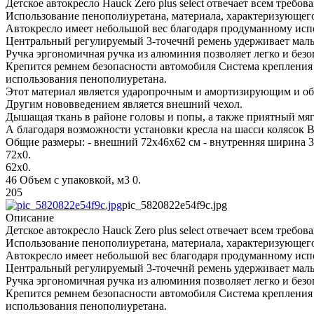
Детское автокресло Hauck Zero plus select отвечает всем треб
Использование пенополиуретана, материала, характеризующего
Автокресло имеет небольшой вес благодаря продуманному ис
Центральный регулируемый 3-точечнй ремень удерживает малы
Ручка эргономичная ручка из алюминия позволяет легко и без
Крепится ремнем безопасности автомобиля Система крепления к
использования пенополиуретана.
Этот материал является ударопрочным и амортизирующим и обе
Другим нововведением является внешний чехол.
Дышащая ткань в районе головы и попы, а также приятный мягк
А благодаря возможности установки кресла на шасси колясок В
Общие размеры: - внешний 72x46x62 см - внутренняя ширина 30 
72х0.
62х0.
46 Объем с упаковкой, м3 0.
205
pic_5820822e54f9c.jpg
Описание
Детское автокресло Hauck Zero plus select отвечает всем треб
Использование пенополиуретана, материала, характеризующего
Автокресло имеет небольшой вес благодаря продуманному ис
Центральный регулируемый 3-точечнй ремень удерживает малы
Ручка эргономичная ручка из алюминия позволяет легко и без
Крепится ремнем безопасности автомобиля Система крепления к
использования пенополиуретана.