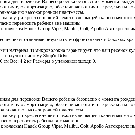
ованиям для перевозки Вашего ребенка безопасно с момента рожде
 отличную амортизацию, обеспечивает отличные результаты во 
пользованию высокопрочной пластмассы.
ша внутри кресла внешний чехол из дышащей ткани и мягкого м
опасно переносить ребенка вне машины.
 коляскам Hauck Group Viper, Malibu, Colt, Apollo Автокресло
спечивает отличные результаты во фронтальных и боковых краш
ий материал из микроволокна гарантирует, что ваш ребенок буд
ы получите систему Shop'n Drive.
см Вес: 4,2 кг Размеры в упаковке(вхшхд): 0.
ованиям для перевозки Вашего ребенка безопасно с момента рожде
 отличную амортизацию, обеспечивает отличные результаты во 
пользованию высокопрочной пластмассы.
ша внутри кресла внешний чехол из дышащей ткани и мягкого м
опасно переносить ребенка вне машины.
 коляскам Hauck Group Viper, Malibu, Colt, Apollo Автокресло