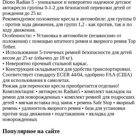
Diono Radian 5 - уникальное и невероятно надежное детское
автокресло группы 0-1-2 для безопасной перевозки детей от
рождения до 25 кг.
Рекомендуемое положение кресла в автомобиле: для группы 0
- против хода движения, для групп 1,2 - как против, так и по
ходу движения.
Особенности: • Установка в автомобиле (независимо от
положения) с помощью штатного ремня и якорного ремня Top
Tether.
• Использование 5-точечных ремней безопасности для детей
весом до 25 кг (обычно до 18 кг).
• Невероятно прочный стальной каркас.
• Конструкция складывается для удобства транспортировки.
Соответствует стандарту ECER 44/04, одобрено FAA (США)
для использования в самолетах.
Рюкзак для переноски кресла приобретается отдельно!
Комплектация: • автокресло Radian5 • комплект накладок на
ремни для новорожденных • комплект ремней для подросших
детей • мягкая вставка под замок • ремень Safe Stop • якорный
ремень • удлинитель якорного ремня • база для установки
против хода движения • подстаканник • вкладка для
новорожденных
Популярное на сайте