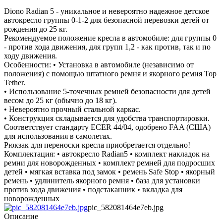
Diono Radian 5 - уникальное и невероятно надежное детское
автокресло группы 0-1-2 для безопасной перевозки детей от
рождения до 25 кг.
Рекомендуемое положение кресла в автомобиле: для группы 0
- против хода движения, для групп 1,2 - как против, так и по
ходу движения.
Особенности: • Установка в автомобиле (независимо от
положения) с помощью штатного ремня и якорного ремня Top
Tether.
• Использование 5-точечных ремней безопасности для детей
весом до 25 кг (обычно до 18 кг).
• Невероятно прочный стальной каркас.
• Конструкция складывается для удобства транспортировки.
Соответствует стандарту ECER 44/04, одобрено FAA (США)
для использования в самолетах.
Рюкзак для переноски кресла приобретается отдельно!
Комплектация: • автокресло Radian5 • комплект накладок на
ремни для новорожденных • комплект ремней для подросших
детей • мягкая вставка под замок • ремень Safe Stop • якорный
ремень • удлинитель якорного ремня • база для установки
против хода движения • подстаканник • вкладка для
новорожденных
pic_582081464e7eb.jpg
Описание