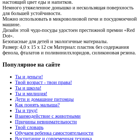
настоящий цвет еды и напитков.
Немного утяжеленное донышко и нескользящая поверхность
для большей устойчивости.
Можно использовать в микроволновой печи и посудомоечной
машине.
Дизайн этой чудо-посуды удостоен престижной премии «Red
Dot».
Безопасные для детей и экологичные материалы.
Размер: 4,0 х 15 х 12 см Материал: пластик без содержания
фенола, фталатов и поливинилхлоридов, силиконовая резина.
Популярное на сайте
Ты и деньги!
Твой возраст - твои права!
Ты и школа!
Ты и милиция!
Дети и домашние питомцы
Как понять малыша?
Ты и труд!
Взаимодействие с животными
Причины невнимательности
Твой словарь
Обучаем ребенка самостоятельности
Воспитание и современная техника