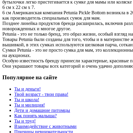
бутылочки легко пристегивается к сумке для мамы или коляске
6 см х 22 см х 7.
6 см Американская компания Petunia Pickle Bottom возникла в 2
как производитель специальных сумок для мам.
Позднее линейка продуктов бренда расширилась, включив разл
новорожденных и многое другое.
Petunia - это не только бренд, это образ жизни, особый взгляд н
Товары Petunia были созданы для того, чтобы и в материнстве
вышивкой, в этих сумках используются шелковая парча, сотка
Сумки Petunia - это не просто сумка для мам, это коллекцио
на аукционах.
Особую известность бренду принесли характерные, красивые п
Они украшают товары всех категорий и очень удачно дополняю
Популярное на сайте
Ты и деньги!
Твой возраст - твои права!
Ты и школа!
Ты и милиция!
Дети и домашние питомцы
Как понять малыша?
Ты и труд!
Взаимодействие с животными
Причины невнимательности