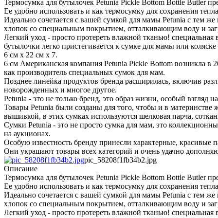
Термосумка для бутылочек Petunia Pickle Bottom Bottle Butler
Ее удобно использовать и как термосумку для сохранения тепла
Идеально сочетается с вашей сумкой для мамы Petunia с тем 
хлопок со специальным покрытием, отталкивающим воду и заг
Легкий уход - просто протереть влажной тканью! специальная
бутылочки легко пристегивается к сумке для мамы или коляске
6 см х 22 см х 7.
6 см Американская компания Petunia Pickle Bottom возникла в 2
как производитель специальных сумок для мам.
Позднее линейка продуктов бренда расширилась, включив разл
новорожденных и многое другое.
Petunia - это не только бренд, это образ жизни, особый взгляд н
Товары Petunia были созданы для того, чтобы и в материнстве
вышивкой, в этих сумках используются шелковая парча, сотка
Сумки Petunia - это не просто сумка для мам, это коллекцио
на аукционах.
Особую известность бренду принесли характерные, красивые п
Они украшают товары всех категорий и очень удачно дополняю
pic_58208f1fb34b2.jpg
Описание
Термосумка для бутылочек Petunia Pickle Bottom Bottle Butler
Ее удобно использовать и как термосумку для сохранения тепла
Идеально сочетается с вашей сумкой для мамы Petunia с тем 
хлопок со специальным покрытием, отталкивающим воду и заг
Легкий уход - просто протереть влажной тканью! специальная