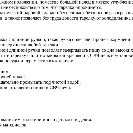
ужном положении, поместив большой палец в мягкое углубление
не беспокоиться о том, что тарелка опрокинется.
тический паровой клапан обеспечивает безопасное разогревани
, а также позволяет без труда донести тарелку от холодильника
ка с длинной ручкой; такая ручка облегчает процесс кормления 
 поверхности любой тарелки.
нной длинной ручки позволяет зачерпывать пищу со дна высоких 
елку с плотно закрытой крышкой в СВЧ-печь и установите
ок посуды и переместилась к центру.
нием.
рхней полке.
тщательно промывать под чистой водой.
риготовлению пищи в СВЧ-печи.
ования им этого или иного детского изделия.
х материалов.