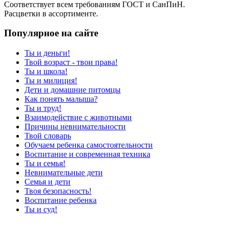
Соответствует всем требованиям ГОСТ и СанПиН.
Расцветки в ассортименте.
Популярное на сайте
Ты и деньги!
Твой возраст - твои права!
Ты и школа!
Ты и милиция!
Дети и домашние питомцы
Как понять малыша?
Ты и труд!
Взаимодействие с животными
Причины невнимательности
Твой словарь
Обучаем ребенка самостоятельности
Воспитание и современная техника
Ты и семья!
Невнимательные дети
Семья и дети
Твоя безопасность!
Воспитание ребенка
Ты и суд!