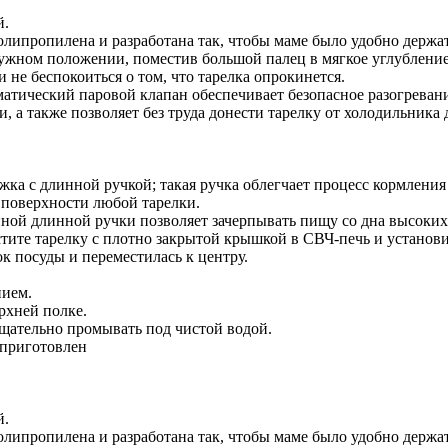
й.
липропилена и разработана так, чтобы маме было удобно держать
ужном положении, поместив большой палец в мягкое углубление
не беспокоиться о том, что тарелка опрокинется.
тический паровой клапан обеспечивает безопасное разогревани
, а также позволяет без труда донести тарелку от холодильника
ка с длинной ручкой; такая ручка облегчает процесс кормления 
 поверхности любой тарелки.
нной длинной ручки позволяет зачерпывать пищу со дна высоких 
елку с плотно закрытой крышкой в СВЧ-печь и установите
ок посуды и переместилась к центру.
нием.
рхней полке.
тщательно промывать под чистой водой.
приготовлен
й.
липропилена и разработана так, чтобы маме было удобно держать