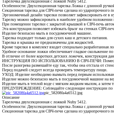
Тарелочка двухсекционная с ложкой Nuby 5412.
Особенности: Двухсекционная тарелка Ложка с длинной ручко
Секционная тарелка для СВЧ-печи сделана из ударопрочного по
Эргономичный дизайн тарелки позволяет зафиксировать ее в н
Тарелку можно зафиксировать в наиболее удобном положении и 
При помещении тарелки с закрытой крышкой в СВЧ-печь автома
Эта конструкция позволяет избежать брызг на стенках СВЧ-печи
Изделие безопасно мыть в посудомоечной машине.
Тарелка подходит только для сухих каш и детского питания.
Тарелка и крышка не предназначены для жидкостей.
Кроме тарелки в комплект входит специально разработанная лож
Удобное основание ложки обеспечивает гладкое скольжение по
В отличие от более коротких детских ложечек, конструкция да
ИНСТРУКЦИЯ ПО ИСПОЛЬЗОВАНИЮ В СВЧ-ПЕЧИ: Поместите тар
После разогрева размешайте еду так, чтобы она отстала от стен
Перед подачей следует всегда проверять температуру пищи.
УХОД: Изделие необходимо вымыть перед первым использова
Изделие можно безопасно мыть в посудомоечной машине на ве
Изделие мыть в теплой воде с мягким жидким мылом, а затем 
ПРЕДУПРЕЖДЕНИЕ: Соблюдайте следующие инструкции по 
pic_58208fa4a6512.jpg
Описание
Тарелочка двухсекционная с ложкой Nuby 5412.
Особенности: Двухсекционная тарелка Ложка с длинной ручко
Секционная тарелка для СВЧ-печи сделана из ударопрочного по