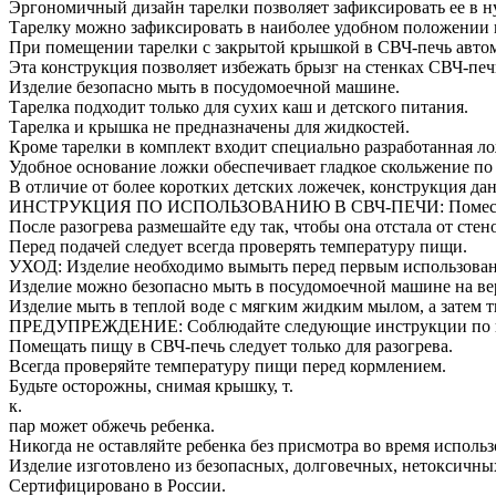
Эргономичный дизайн тарелки позволяет зафиксировать ее в н
Тарелку можно зафиксировать в наиболее удобном положении и 
При помещении тарелки с закрытой крышкой в СВЧ-печь автома
Эта конструкция позволяет избежать брызг на стенках СВЧ-печи
Изделие безопасно мыть в посудомоечной машине.
Тарелка подходит только для сухих каш и детского питания.
Тарелка и крышка не предназначены для жидкостей.
Кроме тарелки в комплект входит специально разработанная лож
Удобное основание ложки обеспечивает гладкое скольжение по
В отличие от более коротких детских ложечек, конструкция да
ИНСТРУКЦИЯ ПО ИСПОЛЬЗОВАНИЮ В СВЧ-ПЕЧИ: Поместите тар
После разогрева размешайте еду так, чтобы она отстала от стен
Перед подачей следует всегда проверять температуру пищи.
УХОД: Изделие необходимо вымыть перед первым использова
Изделие можно безопасно мыть в посудомоечной машине на ве
Изделие мыть в теплой воде с мягким жидким мылом, а затем 
ПРЕДУПРЕЖДЕНИЕ: Соблюдайте следующие инструкции по п
Помещать пищу в СВЧ-печь следует только для разогрева.
Всегда проверяйте температуру пищи перед кормлением.
Будьте осторожны, снимая крышку, т.
к.
пар может обжечь ребенка.
Никогда не оставляйте ребенка без присмотра во время использ
Изделие изготовлено из безопасных, долговечных, нетоксичны
Сертифицировано в России.