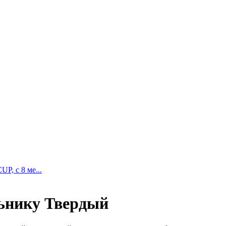
, с 8 ме...
ьнику Твердый