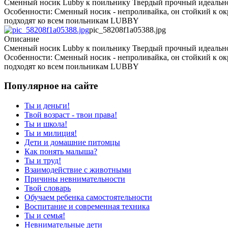
Сменный носик Lubby к поильнику Твердый прочный идеально п
Особенности: Сменный носик - непроливайка, он стойкий к о
подходят ко всем поильникам LUBBY
pic_58208f1a05388.jpg
Описание
Сменный носик Lubby к поильнику Твердый прочный идеально п
Особенности: Сменный носик - непроливайка, он стойкий к о
подходят ко всем поильникам LUBBY
Популярное на сайте
Ты и деньги!
Твой возраст - твои права!
Ты и школа!
Ты и милиция!
Дети и домашние питомцы
Как понять малыша?
Ты и труд!
Взаимодействие с животными
Причины невнимательности
Твой словарь
Обучаем ребенка самостоятельности
Воспитание и современная техника
Ты и семья!
Невнимательные дети