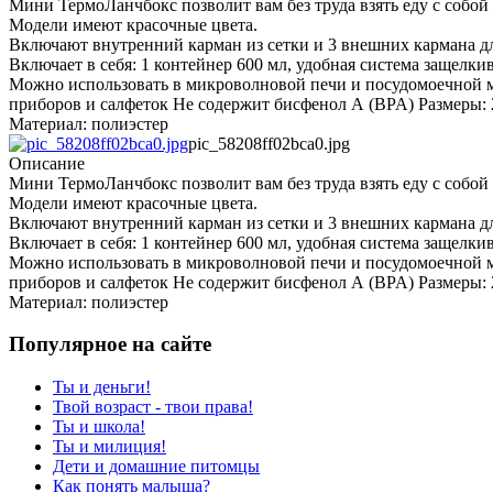
Мини ТермоЛанчбокс позволит вам без труда взять еду с собой 
Модели имеют красочные цвета.
Включают внутренний карман из сетки и 3 внешних кармана д
Включает в себя: 1 контейнер 600 мл, удобная система защелки
Можно использовать в микроволновой печи и посудомоечной м
приборов и салфеток Не содержит бисфенол А (BPA) Размеры: 2
Материал: полиэстер
pic_58208ff02bca0.jpg
Описание
Мини ТермоЛанчбокс позволит вам без труда взять еду с собой 
Модели имеют красочные цвета.
Включают внутренний карман из сетки и 3 внешних кармана д
Включает в себя: 1 контейнер 600 мл, удобная система защелки
Можно использовать в микроволновой печи и посудомоечной м
приборов и салфеток Не содержит бисфенол А (BPA) Размеры: 2
Материал: полиэстер
Популярное на сайте
Ты и деньги!
Твой возраст - твои права!
Ты и школа!
Ты и милиция!
Дети и домашние питомцы
Как понять малыша?