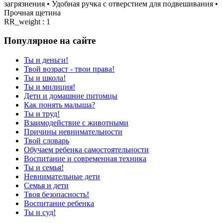
загрязнения • Удобная ручка с отверстием для подвешивания •
Прочная щетина
RR_weight : 1
Популярное на сайте
Ты и деньги!
Твой возраст - твои права!
Ты и школа!
Ты и милиция!
Дети и домашние питомцы
Как понять малыша?
Ты и труд!
Взаимодействие с животными
Причины невнимательности
Твой словарь
Обучаем ребенка самостоятельности
Воспитание и современная техника
Ты и семья!
Невнимательные дети
Семья и дети
Твоя безопасность!
Воспитание ребенка
Ты и суд!