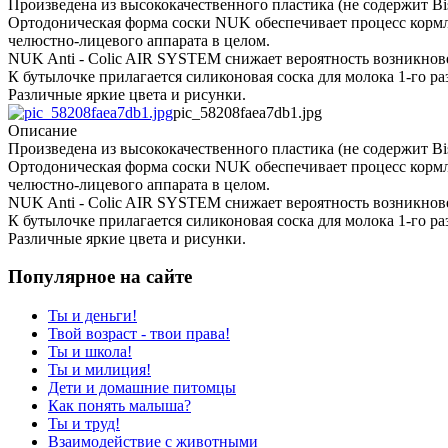
Произведена из высококачественного пластика (не содержит Bis
Ортодоническая форма соски NUK обеспечивает процесс кормл
челюстно-лицевого аппарата в целом.
NUK Anti - Colic AIR SYSTEM снижает вероятность возникнов
К бутылочке прилагается силиконовая соска для молока 1-го р
Различные яркие цвета и рисунки.
pic_58208faea7db1.jpg
Описание
Произведена из высококачественного пластика (не содержит Bis
Ортодоническая форма соски NUK обеспечивает процесс кормл
челюстно-лицевого аппарата в целом.
NUK Anti - Colic AIR SYSTEM снижает вероятность возникнов
К бутылочке прилагается силиконовая соска для молока 1-го р
Различные яркие цвета и рисунки.
Популярное на сайте
Ты и деньги!
Твой возраст - твои права!
Ты и школа!
Ты и милиция!
Дети и домашние питомцы
Как понять малыша?
Ты и труд!
Взаимодействие с животными