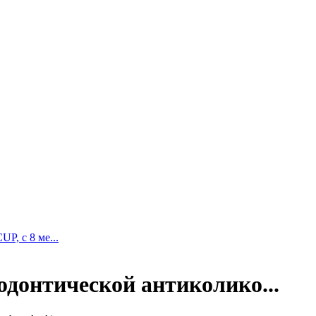
, с 8 ме...
одонтической антиколико...