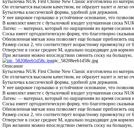
Бутылочка NUK First Choise New Classic изготовлена из матер
Он отличается высоким качеством, не образует налет и легко о
Бутылочка классической формы, удобной для держания.
У нее широкое горлышко и устойчивое основание, что позволя
В комплект вместе с бутылочкой входит улучшенная соска NUK Fi
Латекс — материал, который по ощущениям во время сосания н
Соска имеет ортодонтическую форму, что благотворно сказыва
Обновленная мягкая зона позволяет еще больше приблизить ощ
Размер соски 2, что соответствует возрастному промежутку от 6
Отверстие в соске среднее М, идеально подходящее для кормле
При желании можно впоследствии сменить соску на большую, из
pic_58208eeb1d58c.jpg
Описание
Бутылочка NUK First Choise New Classic изготовлена из матер
Он отличается высоким качеством, не образует налет и легко о
Бутылочка классической формы, удобной для держания.
У нее широкое горлышко и устойчивое основание, что позволя
В комплект вместе с бутылочкой входит улучшенная соска NUK Fi
Латекс — материал, который по ощущениям во время сосания н
Соска имеет ортодонтическую форму, что благотворно сказыва
Обновленная мягкая зона позволяет еще больше приблизить ощ
Размер соски 2, что соответствует возрастному промежутку от 6
Отверстие в соске среднее М, идеально подходящее для кормле
При желании можно впоследствии сменить соску на большую, из