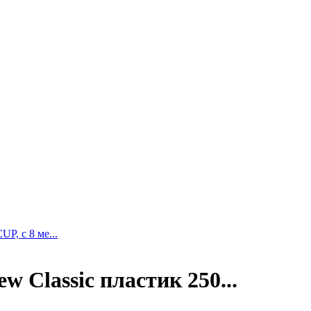
, с 8 ме...
w Classic пластик 250...