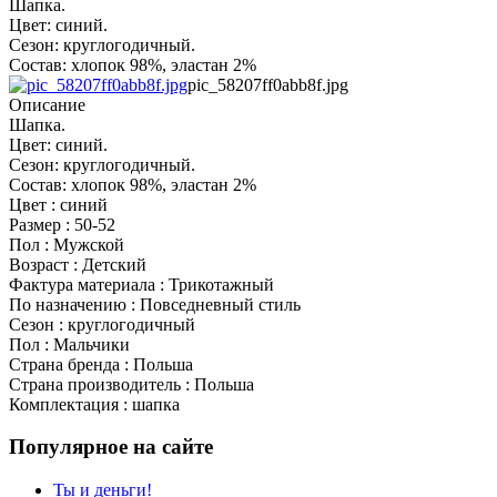
Шапка.
Цвет: синий.
Сезон: круглогодичный.
Состав: хлопок 98%, эластан 2%
pic_58207ff0abb8f.jpg
Описание
Шапка.
Цвет: синий.
Сезон: круглогодичный.
Состав: хлопок 98%, эластан 2%
Цвет : синий
Размер : 50-52
Пол : Мужской
Возраст : Детский
Фактура материала : Трикотажный
По назначению : Повседневный стиль
Сезон : круглогодичный
Пол : Мальчики
Страна бренда : Польша
Страна производитель : Польша
Комплектация : шапка
Популярное на сайте
Ты и деньги!