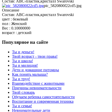
Состав: ABC-пластик,кристалл Swarovski
pic_5820800f22cd5.jpg
Описание
Состав: ABC-пластик,кристалл Swarovski
цвет : бежевый
пол : Женский
Вес : 0.10000000
возраст : детский
Популярное на сайте
Ты и деньги!
Твой возраст - твои права!
Ты и школа!
Ты и милиция!
Дети и домашние питомцы
Как понять малыша?
Ты и труд!
Взаимодействие с животными
Причины невнимательности
Твой словарь
Обучаем ребенка самостоятельности
Воспитание и современная техника
Ты и семья!
Невнимательные дети