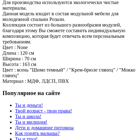
Для производства используются экологически чистые
материалы.
Данная модель входит в состав модульной мебели для
молодежной спальни Розали.
Коллекция состоит из большого разнообразия модулей,
благодаря этому Вы сможете составить индивидуальную
композицию, которая будет отвечать всем персональным
требованиям.
Цвет : None
Длина : 120 см
Ширина : 70 см
Высота : 163 см
Цвет : ясень "Шимо темный" / "Крем-брюле глянец" / "Мокко
глянец"
Материал : МДФ, ЛДСП, ПВХ
Популярное на сайте
Ты и деньги!
Твой возраст - твои права!
Ты и школа!
Ты и милиция!
Дети и домашние питомцы
Как понять малыша?
Ты и труд!