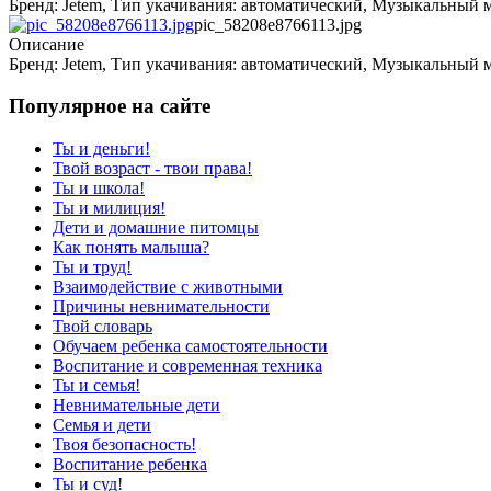
Бренд: Jetem, Тип укачивания: автоматический, Музыкальный м
pic_58208e8766113.jpg
Описание
Бренд: Jetem, Тип укачивания: автоматический, Музыкальный м
Популярное на сайте
Ты и деньги!
Твой возраст - твои права!
Ты и школа!
Ты и милиция!
Дети и домашние питомцы
Как понять малыша?
Ты и труд!
Взаимодействие с животными
Причины невнимательности
Твой словарь
Обучаем ребенка самостоятельности
Воспитание и современная техника
Ты и семья!
Невнимательные дети
Семья и дети
Твоя безопасность!
Воспитание ребенка
Ты и суд!